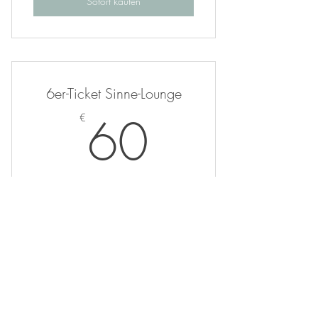
Sofort kaufen
6er-Ticket Sinne-Lounge
60€
60
€
6 Termine - Ideal zum Schnuppern
Gültig für 12 Monate
Sofort kaufen
Impressum
Datenschutz
AGB