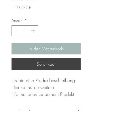
Preis
119,00 €
Anzahl
*
In den Warenkorb
Sofortkauf
Ich bin eine Produktbeschreibung. 
Hier kannst du weitere 
Informationen zu deinem Produkt 
hinzufügen, z. B. Maße, Material, 
Pflege- und Reinigungshinweise.
Produktinformationen
Hier kannst du weitere Informationen zu 
Rückgabe- &